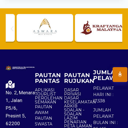
JUMLAH
PAUTAN
PAUTAN
PELAWAT
PANTAS
RUJUKAN
PELAWAT
APLIKASI
DASAR
No. 2, Menara
TOURLIST
PRIVASI
HARI INI :
PEROLEHAN
DASAR
1, Jalan
17,538
SEMAKAN
KESELAMATAN
ARKIB
PAUTAN
P5/6,
SOALAN -
JUMLAH
AWAM
SOALAN
Presint 5,
PELAWAT
LAZIM
PAUTAN
PENAFIAN
BULAN INI :
62200
SWASTA
PETA LAMAN