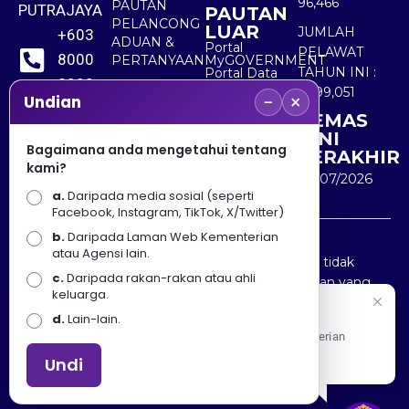
96,466
PAUTAN
PUTRAJAYA
PAUTAN
PELANCONG
LUAR
JUMLAH
+603
ADUAN &
Portal
PELAWAT
8000
PERTANYAAN
MyGOVERNMENT
TAHUN INI :
Portal Data
8000
Terbuka
5,499,051
−
×
Sektor Awam
Undian
KEMAS
+603
KINI
8891
Bagaimana anda mengetahui tentang
TERAKHIR
kami?
7100
30/07/2026
a.
Daripada media sosial (seperti
Facebook, Instagram, TikTok, X/Twitter)
b.
Daripada Laman Web Kementerian
Penafian : Kerajaan Malaysia dan Kementerian
atau Agensi lain.
Pelancongan Seni dan Budaya (MOTAC) adalah tidak
c.
Daripada rakan-rakan atau ahli
bertanggungjawab atas kehilangan atau kerugian yang
keluarga.
disebabkan oleh penggunaan mana-mana maklumat
Selamat Datang
d.
Lain-lain.
yang diperolehi dari portal ini.
Apa Khabar! Selamat datang ke Portal Rasmi Kementerian
Pelancongan, Seni dan Budaya
Undi
Hakcipta © 2025 KEMENTERIAN PELANCONGAN SENI
DAN BUDAYA. | Hak Cipta Terpelihara.