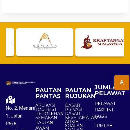
JUMLAH
PAUTAN
PAUTAN
PELAWAT
PANTAS
RUJUKAN
PELAWAT
APLIKASI
DASAR
No. 2, Menara
TOURLIST
PRIVASI
HARI INI :
PEROLEHAN
DASAR
1, Jalan
19,626
SEMAKAN
KESELAMATAN
ARKIB
PAUTAN
P5/6,
SOALAN -
JUMLAH
AWAM
SOALAN