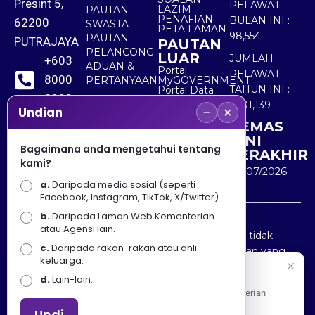
Presint 5,
PELAWAT
LAZIM
PAUTAN
PENAFIAN
BULAN INI :
62200
SWASTA
PETA LAMAN
98,554
PAUTAN
PUTRAJAYA
PAUTAN
PELANCONG
LUAR
JUMLAH
+603
ADUAN &
Portal
PELAWAT
8000
PERTANYAAN
MyGOVERNMENT
TAHUN INI :
Portal Data
8000
Terbuka
5,501,139
−
×
Sektor Awam
Undian
KEMAS
+603
KINI
8891
Bagaimana anda mengetahui tentang
TERAKHIR
kami?
7100
30/07/2026
a.
Daripada media sosial (seperti
Facebook, Instagram, TikTok, X/Twitter)
b.
Daripada Laman Web Kementerian
Penafian : Kerajaan Malaysia dan Kementerian
atau Agensi lain.
Pelancongan Seni dan Budaya (MOTAC) adalah tidak
c.
Daripada rakan-rakan atau ahli
bertanggungjawab atas kehilangan atau kerugian yang
keluarga.
disebabkan oleh penggunaan mana-mana maklumat
Selamat Datang
d.
Lain-lain.
yang diperolehi dari portal ini.
Apa Khabar! Selamat datang ke Portal Rasmi Kementerian
Pelancongan, Seni dan Budaya
Undi