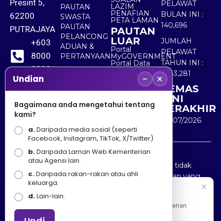
Presint 5,
PELAWAT
LAZIM
PAUTAN
PENAFIAN
BULAN INI :
62200
SWASTA
PETA LAMAN
140,696
PAUTAN
PUTRAJAYA
PAUTAN
PELANCONG
LUAR
JUMLAH
+603
ADUAN &
Portal
PELAWAT
8000
PERTANYAAN
MyGOVERNMENT
TAHUN INI :
Portal Data
8000
Terbuka
5,543,281
−
×
Sektor Awam
Undian
KEMAS
+603
KINI
8891
Bagaimana anda mengetahui tentang
TERAKHIR
kami?
7100
30/07/2026
a.
Daripada media sosial (seperti
Facebook, Instagram, TikTok, X/Twitter)
b.
Daripada Laman Web Kementerian
Penafian : Kerajaan Malaysia dan Kementerian
atau Agensi lain.
Pelancongan Seni dan Budaya (MOTAC) adalah tidak
c.
Daripada rakan-rakan atau ahli
bertanggungjawab atas kehilangan atau kerugian yang
keluarga.
disebabkan oleh penggunaan mana-mana maklumat
Selamat Datang
d.
Lain-lain.
yang diperolehi dari portal ini.
Apa Khabar! Selamat datang ke Portal Rasmi Kementerian
Pelancongan, Seni dan Budaya
Undi