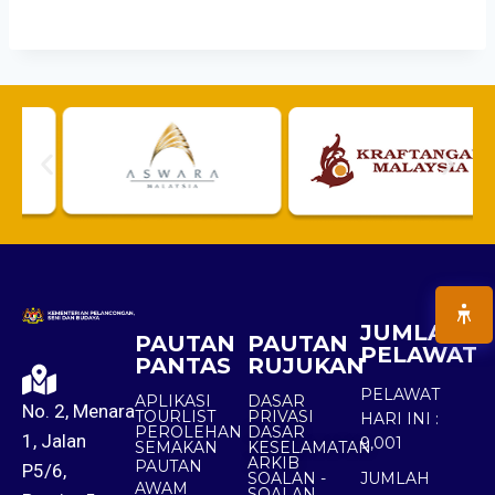
JUMLAH
PAUTAN
PAUTAN
PELAWAT
PANTAS
RUJUKAN
PELAWAT
APLIKASI
DASAR
No. 2, Menara
TOURLIST
PRIVASI
HARI INI :
PEROLEHAN
DASAR
1, Jalan
9,001
SEMAKAN
KESELAMATAN
ARKIB
PAUTAN
P5/6,
SOALAN -
JUMLAH
AWAM
SOALAN