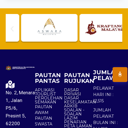
JUMLAH
PAUTAN
PAUTAN
PELAWAT
PANTAS
RUJUKAN
PELAWAT
APLIKASI
DASAR
No. 2, Menara
TOURLIST
PRIVASI
HARI INI :
PEROLEHAN
DASAR
1, Jalan
12,515
SEMAKAN
KESELAMATAN
ARKIB
PAUTAN
P5/6,
SOALAN -
JUMLAH
AWAM
SOALAN
Presint 5,
PELAWAT
LAZIM
PAUTAN
PENAFIAN
BULAN INI :
62200
SWASTA
PETA LAMAN