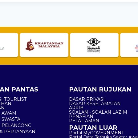
AN PANTAS
PAUTAN RUJUKAN
I TOURLIST
DASAR PRIVASI
EHAN
DASAR KESELAMATAN
AN
ARKIB
SOALAN - SOALAN LAZIM
N AWAM
PENAFIAN
 SWASTA
PETA LAMAN
N PELANCONG
PAUTAN LUAR
& PERTANYAAN
Portal MyGOVERNMENT
Portal Data Terbuka Sektor Aw