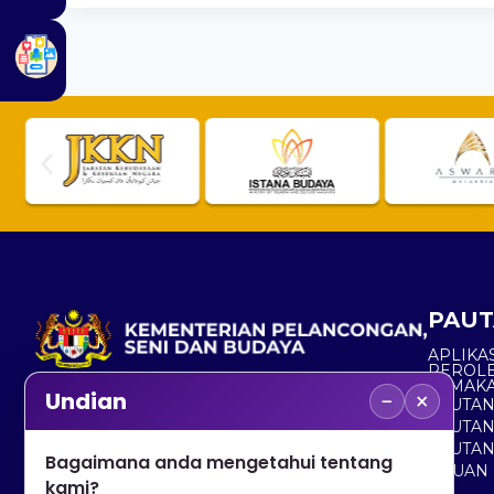
PAUT
APLIKAS
PEROL
SEMAK
−
×
Undian
PAUTA
No. 2, Menara 1, Jalan P5/6, Presint 5,
PAUTAN
62200 PUTRAJAYA
PAUTA
Bagaimana anda mengetahui tentang
ADUAN 
+603 8000 8000
kami?