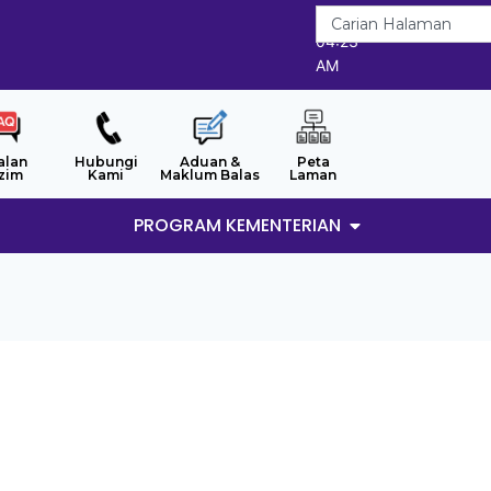
6/8/2026
04:23
AM
alan
Hubungi
Aduan &
Peta
zim
Kami
Maklum Balas
Laman
PROGRAM KEMENTERIAN