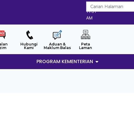
9/8/2026
11:51
AM
alan
Hubungi
Aduan &
Peta
zim
Kami
Maklum Balas
Laman
PROGRAM KEMENTERIAN