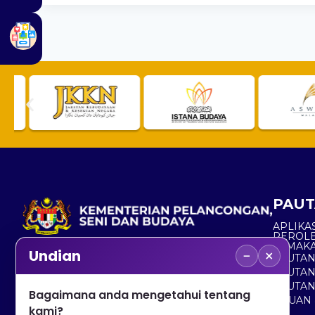
PAUT
APLIKAS
PEROL
SEMAK
−
×
Undian
PAUTA
No. 2, Menara 1, Jalan P5/6, Presint 5,
PAUTAN
62200 PUTRAJAYA
PAUTA
Bagaimana anda mengetahui tentang
ADUAN 
+603 8000 8000
kami?