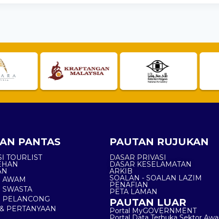
AN PANTAS
PAUTAN RUJUKAN
I TOURLIST
DASAR PRIVASI
EHAN
DASAR KESELAMATAN
AN
ARKIB
SOALAN - SOALAN LAZIM
N AWAM
PENAFIAN
 SWASTA
PETA LAMAN
N PELANCONG
PAUTAN LUAR
& PERTANYAAN
Portal MyGOVERNMENT
Portal Data Terbuka Sektor Aw