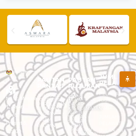
JUMLAH
PAUTAN
PAUTAN
PELAWAT
PANTAS
RUJUKAN
PELAWAT
APLIKASI
DASAR
No. 2, Menara
TOURLIST
PRIVASI
HARI INI :
PEROLEHAN
DASAR
1, Jalan
17,072
SEMAKAN
KESELAMATAN
ARKIB
PAUTAN
P5/6,
SOALAN -
JUMLAH
AWAM
SOALAN
Presint 5,
PELAWAT
LAZIM
PAUTAN
PENAFIAN
BULAN INI :
62200
SWASTA
PETA LAMAN