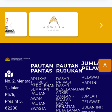
JUMLAH
PAUTAN
PAUTAN
PELAWAT
PANTAS
RUJUKAN
PELAWAT
APLIKASI
DASAR
No. 2, Menara
TOURLIST
PRIVASI
HARI INI :
PEROLEHAN
DASAR
1, Jalan
7,194
SEMAKAN
KESELAMATAN
ARKIB
PAUTAN
P5/6,
SOALAN -
JUMLAH
AWAM
SOALAN
Presint 5,
PELAWAT
LAZIM
PAUTAN
PENAFIAN
BULAN INI :
62200
SWASTA
PETA LAMAN