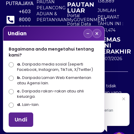
138,889
PAUTAN
PUTRAJAYA
PAUTAN
PELANCONG
LUAR
JUMLAH
+603
ADUAN &
Portal
PELAWAT
8000
PERTANYAAN
MyGOVERNMENT
TAHUN INI :
Portal Data
8000
Terbuka
5,541,474
−
×
Sektor Awam
Undian
KEMAS
+603
KINI
8891
Bagaimana anda mengetahui tentang
TERAKHIR
kami?
7100
30/07/2026
a.
Daripada media sosial (seperti
Facebook, Instagram, TikTok, X/Twitter)
b.
Daripada Laman Web Kementerian
Penafian : Kerajaan Malaysia dan Kementerian
atau Agensi lain.
Pelancongan Seni dan Budaya (MOTAC) adalah tidak
c.
Daripada rakan-rakan atau ahli
bertanggungjawab atas kehilangan atau kerugian yang
keluarga.
disebabkan oleh penggunaan mana-mana maklumat
Selamat Datang
d.
Lain-lain.
yang diperolehi dari portal ini.
Apa Khabar! Selamat datang ke Portal Rasmi Kementerian
Pelancongan, Seni dan Budaya
Undi
Hakcipta © 2025 KEMENTERIAN PELANCONGAN SENI
DAN BUDAYA. | Hak Cipta Terpelihara.