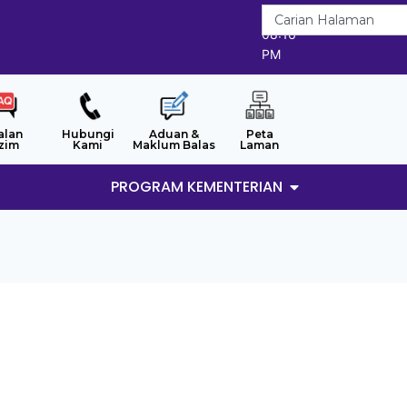
7/8/2026
08:16
PM
alan
Hubungi
Aduan &
Peta
zim
Kami
Maklum Balas
Laman
PROGRAM KEMENTERIAN