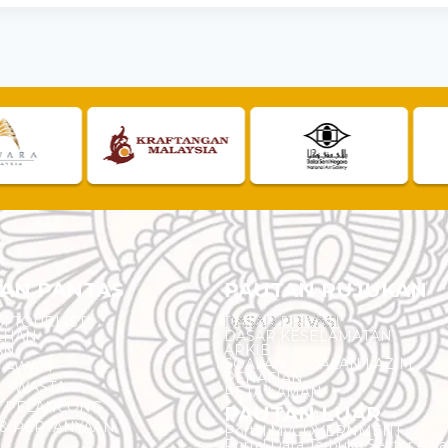
AN PANTAS
PAUTAN RUJUKAN
I TOURLIST
DASAR PRIVASI
EHAN
DASAR KESELAMATAN
AN
ARKIB
SOALAN - SOALAN LAZIM
N AWAM
PENAFIAN
 SWASTA
PETA LAMAN
N PELANCONG
PAUTAN LUAR
& PERTANYAAN
Portal MyGOVERNMENT
Portal Data Terbuka Sektor Aw