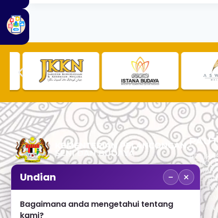
PAUT
APLIKAS
PEROL
SEMAK
−
×
Undian
PAUTA
No. 2, Menara 1, Jalan P5/6, Presint 5,
PAUTAN
62200 PUTRAJAYA
PAUTA
Bagaimana anda mengetahui tentang
ADUAN 
+603 8000 8000
kami?