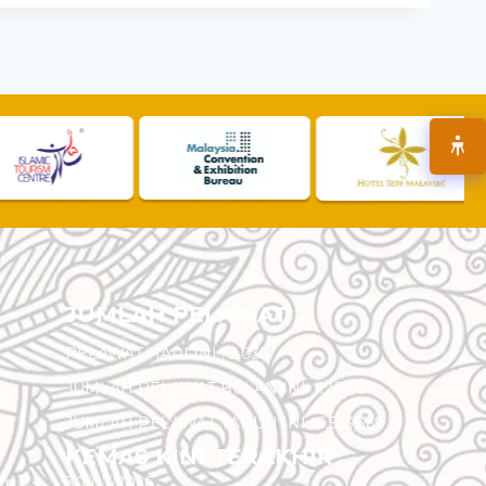
JUMLAH PELAWAT
PELAWAT HARI INI :
2,035
JUMLAH PELAWAT BULAN INI :
120,784
JUMLAH PELAWAT TAHUN INI :
5,523,369
KEMAS KINI TERAKHIR
am
30/07/2026