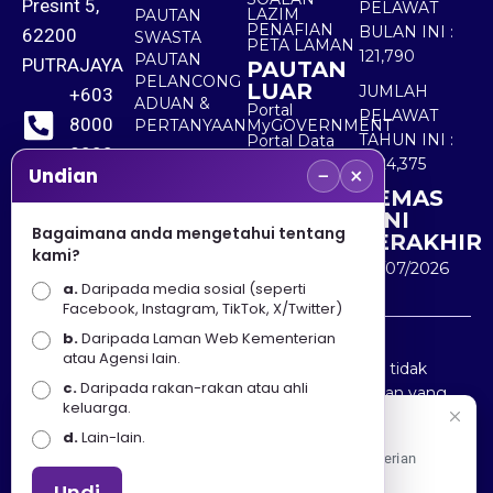
Presint 5,
PELAWAT
LAZIM
PAUTAN
PENAFIAN
BULAN INI :
62200
SWASTA
PETA LAMAN
121,790
PAUTAN
PUTRAJAYA
PAUTAN
PELANCONG
LUAR
JUMLAH
+603
ADUAN &
Portal
PELAWAT
8000
PERTANYAAN
MyGOVERNMENT
TAHUN INI :
Portal Data
8000
Terbuka
5,524,375
−
×
Sektor Awam
Undian
KEMAS
+603
KINI
8891
Bagaimana anda mengetahui tentang
TERAKHIR
kami?
7100
30/07/2026
a.
Daripada media sosial (seperti
Facebook, Instagram, TikTok, X/Twitter)
b.
Daripada Laman Web Kementerian
Penafian : Kerajaan Malaysia dan Kementerian
atau Agensi lain.
Pelancongan Seni dan Budaya (MOTAC) adalah tidak
c.
Daripada rakan-rakan atau ahli
bertanggungjawab atas kehilangan atau kerugian yang
keluarga.
disebabkan oleh penggunaan mana-mana maklumat
Selamat Datang
d.
Lain-lain.
yang diperolehi dari portal ini.
Apa Khabar! Selamat datang ke Portal Rasmi Kementerian
Pelancongan, Seni dan Budaya
Undi