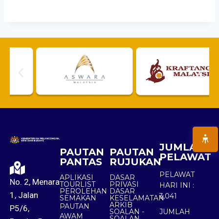
JUMLAH
PAUTAN
PAUTAN
PELAWAT
PANTAS
RUJUKAN
PELAWAT
APLIKASI
DASAR
No. 2, Menara
TOURLIST
PRIVASI
HARI INI :
PEROLEHAN
DASAR
1, Jalan
3,041
SEMAKAN
KESELAMATAN
ARKIB
PAUTAN
P5/6,
SOALAN -
JUMLAH
AWAM
SOALAN