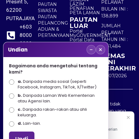
Presint 5,
PELAWAT
LAZIM
PAUTAN
PENAFIAN
BULAN INI :
62200
SWASTA
PETA LAMAN
138,899
PAUTAN
PUTRAJAYA
PAUTAN
PELANCONG
LUAR
JUMLAH
+603
ADUAN &
Portal
PELAWAT
8000
PERTANYAAN
MyGOVERNMENT
TAHUN INI :
Portal Data
8000
Terbuka
5,541,484
−
×
Sektor Awam
Undian
KEMAS
+603
KINI
8891
Bagaimana anda mengetahui tentang
TERAKHIR
kami?
7100
30/07/2026
a.
Daripada media sosial (seperti
Facebook, Instagram, TikTok, X/Twitter)
b.
Daripada Laman Web Kementerian
Penafian : Kerajaan Malaysia dan Kementerian
atau Agensi lain.
Pelancongan Seni dan Budaya (MOTAC) adalah tidak
c.
Daripada rakan-rakan atau ahli
bertanggungjawab atas kehilangan atau kerugian yang
keluarga.
disebabkan oleh penggunaan mana-mana maklumat
Selamat Datang
d.
Lain-lain.
yang diperolehi dari portal ini.
Apa Khabar! Selamat datang ke Portal Rasmi Kementerian
Pelancongan, Seni dan Budaya
Undi