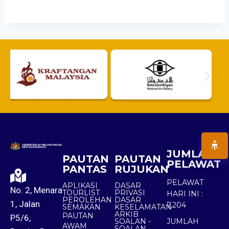
JUMLAH
PAUTAN
PAUTAN
PELAWAT
PANTAS
RUJUKAN
PELAWAT
APLIKASI
DASAR
No. 2, Menara
TOURLIST
PRIVASI
HARI INI :
PEROLEHAN
DASAR
1, Jalan
7,204
SEMAKAN
KESELAMATAN
ARKIB
PAUTAN
P5/6,
SOALAN -
JUMLAH
AWAM
SOALAN