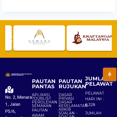
JUMLAH
PAUTAN
PAUTAN
PELAWAT
PANTAS
RUJUKAN
PELAWAT
APLIKASI
DASAR
No. 2, Menara
TOURLIST
PRIVASI
HARI INI :
PEROLEHAN
DASAR
1, Jalan
8,328
SEMAKAN
KESELAMATAN
ARKIB
PAUTAN
P5/6,
SOALAN -
JUMLAH
AWAM
SOALAN