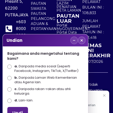
Presint 5,
PELAWAT
LAZIM
PAUTAN
PENAFIAN
BULAN INI :
62200
SWASTA
PETA LAMAN
108,833
PAUTAN
PUTRAJAYA
PAUTAN
PELANCONG
LUAR
JUMLAH
+603
ADUAN &
Portal
PELAWAT
8000
PERTANYAAN
MyGOVERNMENT
TAHUN INI :
Portal Data
8000
Terbuka
5,511,418
−
×
Sektor Awam
Undian
KEMAS
+603
KINI
8891
Bagaimana anda mengetahui tentang
TERAKHIR
kami?
7100
30/07/2026
a.
Daripada media sosial (seperti
Facebook, Instagram, TikTok, X/Twitter)
b.
Daripada Laman Web Kementerian
Penafian : Kerajaan Malaysia dan Kementerian
atau Agensi lain.
Pelancongan Seni dan Budaya (MOTAC) adalah tidak
c.
Daripada rakan-rakan atau ahli
bertanggungjawab atas kehilangan atau kerugian yang
keluarga.
disebabkan oleh penggunaan mana-mana maklumat
Selamat Datang
d.
Lain-lain.
yang diperolehi dari portal ini.
Apa Khabar! Selamat datang ke Portal Rasmi Kementerian
Pelancongan, Seni dan Budaya
Undi