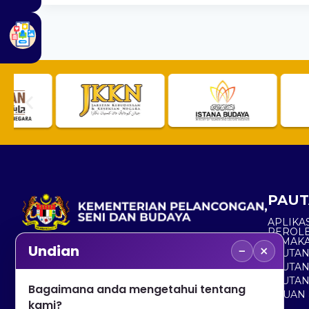
PAUT
APLIKAS
PEROL
SEMAK
−
×
Undian
PAUTA
No. 2, Menara 1, Jalan P5/6, Presint 5,
PAUTAN
62200 PUTRAJAYA
PAUTA
Bagaimana anda mengetahui tentang
ADUAN 
+603 8000 8000
kami?