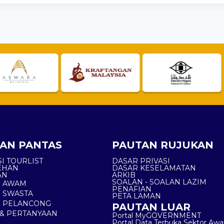
AN PANTAS
PAUTAN RUJUKAN
I TOURLIST
DASAR PRIVASI
EHAN
DASAR KESELAMATAN
AN
ARKIB
SOALAN - SOALAN LAZIM
N AWAM
PENAFIAN
 SWASTA
PETA LAMAN
N PELANCONG
PAUTAN LUAR
& PERTANYAAN
Portal MyGOVERNMENT
Portal Data Terbuka Sektor Aw