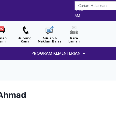
8/8/2026
01:39
AM
alan
Hubungi
Aduan &
Peta
zim
Kami
Maklum Balas
Laman
PROGRAM KEMENTERIAN
 Ahmad