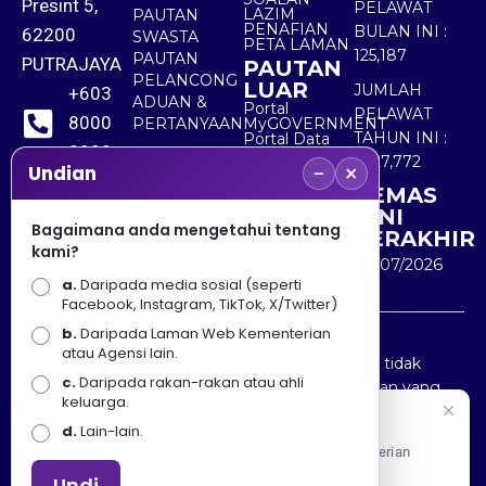
Presint 5,
PELAWAT
LAZIM
PAUTAN
PENAFIAN
BULAN INI :
62200
SWASTA
PETA LAMAN
125,187
PAUTAN
PUTRAJAYA
PAUTAN
PELANCONG
LUAR
JUMLAH
+603
ADUAN &
Portal
PELAWAT
8000
PERTANYAAN
MyGOVERNMENT
TAHUN INI :
Portal Data
8000
Terbuka
5,527,772
−
×
Sektor Awam
Undian
KEMAS
+603
KINI
8891
Bagaimana anda mengetahui tentang
TERAKHIR
kami?
7100
30/07/2026
a.
Daripada media sosial (seperti
Facebook, Instagram, TikTok, X/Twitter)
b.
Daripada Laman Web Kementerian
Penafian : Kerajaan Malaysia dan Kementerian
atau Agensi lain.
Pelancongan Seni dan Budaya (MOTAC) adalah tidak
c.
Daripada rakan-rakan atau ahli
bertanggungjawab atas kehilangan atau kerugian yang
keluarga.
disebabkan oleh penggunaan mana-mana maklumat
Selamat Datang
d.
Lain-lain.
yang diperolehi dari portal ini.
Apa Khabar! Selamat datang ke Portal Rasmi Kementerian
Pelancongan, Seni dan Budaya
Undi