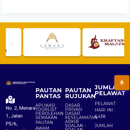
JUMLAH
PAUTAN
PAUTAN
PELAWAT
PANTAS
RUJUKAN
PELAWAT
APLIKASI
DASAR
No. 2, Menara
TOURLIST
PRIVASI
HARI INI :
PEROLEHAN
DASAR
1, Jalan
6,438
SEMAKAN
KESELAMATAN
ARKIB
PAUTAN
P5/6,
SOALAN -
JUMLAH
AWAM
SOALAN