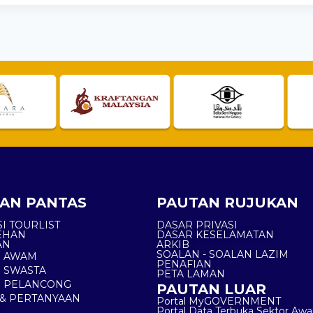
AN PANTAS
PAUTAN RUJUKAN
I TOURLIST
DASAR PRIVASI
EHAN
DASAR KESELAMATAN
AN
ARKIB
SOALAN - SOALAN LAZIM
N AWAM
PENAFIAN
 SWASTA
PETA LAMAN
N PELANCONG
PAUTAN LUAR
& PERTANYAAN
Portal MyGOVERNMENT
Portal Data Terbuka Sektor Aw