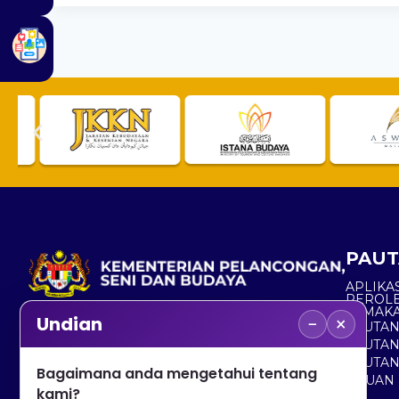
PAUT
APLIKAS
PEROL
SEMAK
−
×
Undian
PAUTA
No. 2, Menara 1, Jalan P5/6, Presint 5,
PAUTAN
62200 PUTRAJAYA
PAUTA
Bagaimana anda mengetahui tentang
ADUAN 
+603 8000 8000
kami?