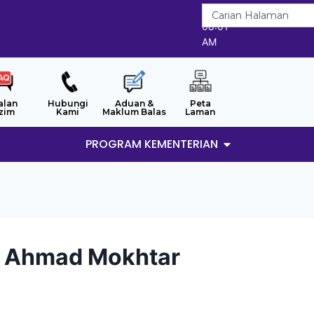
7/8/2026
08:01
AM
alan
Hubungi
Aduan &
Peta
zim
Kami
Maklum Balas
Laman
PROGRAM KEMENTERIAN
n Ahmad Mokhtar