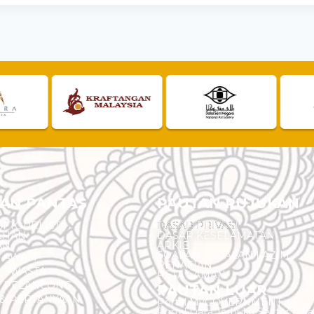
AN PANTAS
PAUTAN RUJUKAN
I TOURLIST
DASAR PRIVASI
EHAN
DASAR KESELAMATAN
AN
ARKIB
SOALAN - SOALAN LAZIM
N AWAM
PENAFIAN
 SWASTA
PETA LAMAN
N PELANCONG
PAUTAN LUAR
& PERTANYAAN
Portal MyGOVERNMENT
Portal Data Terbuka Sektor Aw