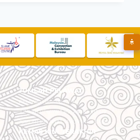
JUMLAH PELAWAT
PELAWAT HARI INI :
12,914
JUMLAH PELAWAT BULAN INI :
113,419
JUMLAH PELAWAT TAHUN INI :
5,516,004
KEMAS KINI TERAKHIR
am
30/07/2026