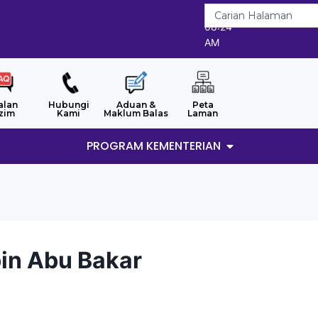
7/8/2026
08:24
AM
alan
Hubungi
Aduan &
Peta
zim
Kami
Maklum Balas
Laman
PROGRAM KEMENTERIAN
bin Abu Bakar