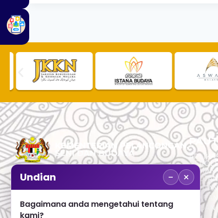
PAUT
APLIKAS
PEROL
SEMAK
−
×
Undian
PAUTA
No. 2, Menara 1, Jalan P5/6, Presint 5,
PAUTAN
62200 PUTRAJAYA
PAUTA
Bagaimana anda mengetahui tentang
ADUAN 
+603 8000 8000
kami?