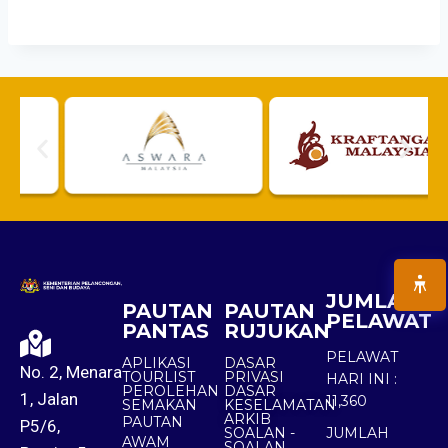
JUMLAH
PAUTAN
PAUTAN
PELAWAT
PANTAS
RUJUKAN
PELAWAT
APLIKASI
DASAR
No. 2, Menara
TOURLIST
PRIVASI
HARI INI :
PEROLEHAN
DASAR
1, Jalan
11,360
SEMAKAN
KESELAMATAN
ARKIB
PAUTAN
P5/6,
SOALAN -
JUMLAH
AWAM
SOALAN