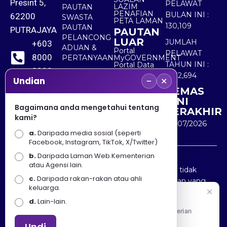
Presint 5,
PELAWAT
LAZIM
PAUTAN
PENAFIAN
BULAN INI :
62200
SWASTA
PETA LAMAN
130,109
PAUTAN
PUTRAJAYA
PAUTAN
PELANCONG
LUAR
JUMLAH
+603
ADUAN &
Portal
PELAWAT
8000
PERTANYAAN
MyGOVERNMENT
TAHUN INI :
Portal Data
8000
Terbuka
5,532,694
−
×
Sektor Awam
Undian
KEMAS
+603
KINI
8891
Bagaimana anda mengetahui tentang
TERAKHIR
kami?
7100
30/07/2026
a.
Daripada media sosial (seperti
Facebook, Instagram, TikTok, X/Twitter)
b.
Daripada Laman Web Kementerian
Penafian : Kerajaan Malaysia dan Kementerian
atau Agensi lain.
Pelancongan Seni dan Budaya (MOTAC) adalah tidak
c.
Daripada rakan-rakan atau ahli
bertanggungjawab atas kehilangan atau kerugian yang
keluarga.
disebabkan oleh penggunaan mana-mana maklumat
Selamat Datang
d.
Lain-lain.
yang diperolehi dari portal ini.
Apa Khabar! Selamat datang ke Portal Rasmi Kementerian
Pelancongan, Seni dan Budaya
Undi