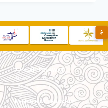
JUMLAH PELAWAT
PELAWAT HARI INI :
156
JUMLAH PELAWAT BULAN INI :
118,905
JUMLAH PELAWAT TAHUN INI :
5,521,490
KEMAS KINI TERAKHIR
am
30/07/2026