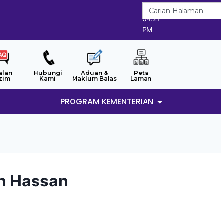
7/8/2026
04:21
PM
alan
Hubungi
Aduan &
Peta
zim
Kami
Maklum Balas
Laman
PROGRAM KEMENTERIAN
n Hassan