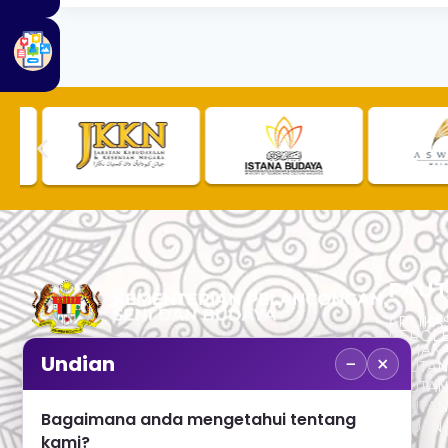
PAUT
APLIKAS
PEROL
SEMAK
−
×
Undian
PAUTA
No. 2, Menara 1, Jalan P5/6, Presint 5,
PAUTAN
62200 PUTRAJAYA
PAUTA
Bagaimana anda mengetahui tentang
ADUAN 
+603 8000 8000
kami?