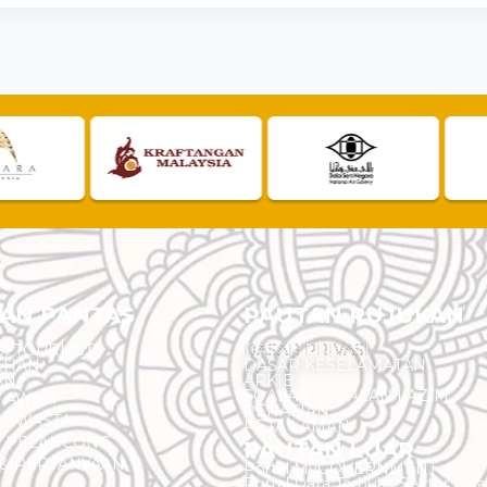
AN PANTAS
PAUTAN RUJUKAN
I TOURLIST
DASAR PRIVASI
EHAN
DASAR KESELAMATAN
AN
ARKIB
SOALAN - SOALAN LAZIM
N AWAM
PENAFIAN
 SWASTA
PETA LAMAN
N PELANCONG
PAUTAN LUAR
& PERTANYAAN
Portal MyGOVERNMENT
Portal Data Terbuka Sektor Aw