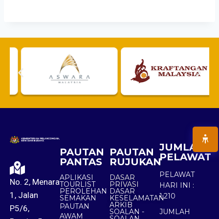
JUMLAH
PAUTAN
PAUTAN
PELAWAT
PANTAS
RUJUKAN
PELAWAT
APLIKASI
DASAR
No. 2, Menara
TOURLIST
PRIVASI
HARI INI :
PEROLEHAN
DASAR
1, Jalan
1,210
SEMAKAN
KESELAMATAN
ARKIB
PAUTAN
P5/6,
SOALAN -
JUMLAH
AWAM
SOALAN