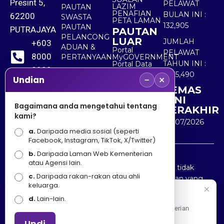
Presint 5,
PELAWAT
LAZIM
PAUTAN
PENAFIAN
BULAN INI :
62200
SWASTA
PETA LAMAN
132,905
PAUTAN
PUTRAJAYA
PAUTAN
PELANCONG
LUAR
JUMLAH
+603
ADUAN &
Portal
PELAWAT
8000
PERTANYAAN
MyGOVERNMENT
TAHUN INI :
Portal Data
8000
Terbuka
5,535,490
−
×
Sektor Awam
Undian
KEMAS
+603
KINI
8891
Bagaimana anda mengetahui tentang
TERAKHIR
kami?
7100
30/07/2026
a.
Daripada media sosial (seperti
Facebook, Instagram, TikTok, X/Twitter)
b.
Daripada Laman Web Kementerian
Penafian : Kerajaan Malaysia dan Kementerian
atau Agensi lain.
Pelancongan Seni dan Budaya (MOTAC) adalah tidak
c.
Daripada rakan-rakan atau ahli
bertanggungjawab atas kehilangan atau kerugian yang
keluarga.
disebabkan oleh penggunaan mana-mana maklumat
Selamat Datang
d.
Lain-lain.
yang diperolehi dari portal ini.
Apa Khabar! Selamat datang ke Portal Rasmi Kementerian
Pelancongan, Seni dan Budaya
Undi