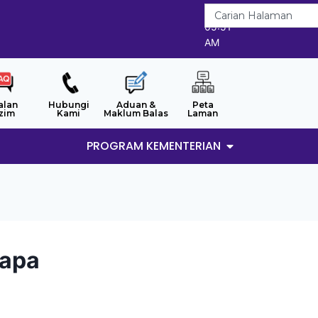
7/8/2026
05:51
AM
alan
Hubungi
Aduan &
Peta
zim
Kami
Maklum Balas
Laman
PROGRAM KEMENTERIAN
tapa