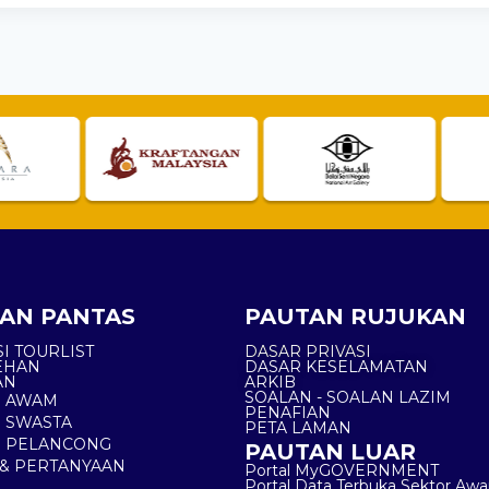
AN PANTAS
PAUTAN RUJUKAN
I TOURLIST
DASAR PRIVASI
EHAN
DASAR KESELAMATAN
AN
ARKIB
SOALAN - SOALAN LAZIM
N AWAM
PENAFIAN
 SWASTA
PETA LAMAN
N PELANCONG
PAUTAN LUAR
& PERTANYAAN
Portal MyGOVERNMENT
Portal Data Terbuka Sektor Aw