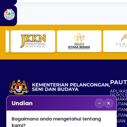
PAUT
APLIKAS
PEROL
SEMAK
−
×
Undian
PAUTA
No. 2, Menara 1, Jalan P5/6, Presint 5,
PAUTAN
62200 PUTRAJAYA
PAUTA
Bagaimana anda mengetahui tentang
ADUAN 
+603 8000 8000
kami?