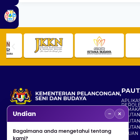
PAUT
APLIKAS
PEROL
SEMAK
−
×
Undian
PAUTA
No. 2, Menara 1, Jalan P5/6, Presint 5,
PAUTAN
62200 PUTRAJAYA
PAUTA
Bagaimana anda mengetahui tentang
ADUAN 
+603 8000 8000
kami?