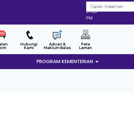
9/8/2026
01:26
PM
alan
Hubungi
Aduan &
Peta
zim
Kami
Maklum Balas
Laman
PROGRAM KEMENTERIAN