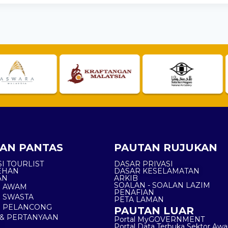
AN PANTAS
PAUTAN RUJUKAN
I TOURLIST
DASAR PRIVASI
EHAN
DASAR KESELAMATAN
AN
ARKIB
SOALAN - SOALAN LAZIM
N AWAM
PENAFIAN
 SWASTA
PETA LAMAN
N PELANCONG
PAUTAN LUAR
& PERTANYAAN
Portal MyGOVERNMENT
Portal Data Terbuka Sektor Aw