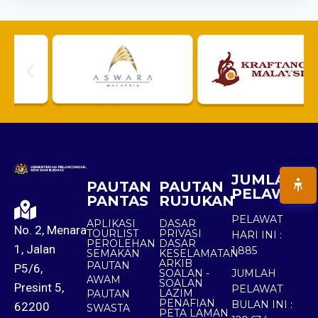
JUMLAH
PAUTAN
PAUTAN
PELAWAT
PANTAS
RUJUKAN
PELAWAT
APLIKASI
DASAR
No. 2, Menara
TOURLIST
PRIVASI
HARI INI :
PEROLEHAN
DASAR
1, Jalan
1,885
SEMAKAN
KESELAMATAN
ARKIB
PAUTAN
P5/6,
SOALAN -
JUMLAH
AWAM
SOALAN
Presint 5,
PELAWAT
LAZIM
PAUTAN
PENAFIAN
BULAN INI :
62200
SWASTA
PETA LAMAN