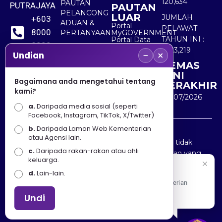
120,634
PAUTAN
PUTRAJAYA
PAUTAN
PELANCONG
LUAR
JUMLAH
+603
ADUAN &
Portal
PELAWAT
8000
PERTANYAAN
MyGOVERNMENT
TAHUN INI :
Portal Data
8000
Terbuka
5,523,219
−
×
Sektor Awam
Undian
KEMAS
+603
KINI
8891
Bagaimana anda mengetahui tentang
TERAKHIR
kami?
7100
30/07/2026
a.
Daripada media sosial (seperti
Facebook, Instagram, TikTok, X/Twitter)
b.
Daripada Laman Web Kementerian
Penafian : Kerajaan Malaysia dan Kementerian
atau Agensi lain.
Pelancongan Seni dan Budaya (MOTAC) adalah tidak
c.
Daripada rakan-rakan atau ahli
bertanggungjawab atas kehilangan atau kerugian yang
keluarga.
disebabkan oleh penggunaan mana-mana maklumat
Selamat Datang
d.
Lain-lain.
yang diperolehi dari portal ini.
Apa Khabar! Selamat datang ke Portal Rasmi Kementerian
Pelancongan, Seni dan Budaya
Undi
Hakcipta © 2025 KEMENTERIAN PELANCONGAN SENI
DAN BUDAYA. | Hak Cipta Terpelihara.