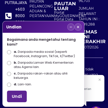
96,703
PAUTAN
PUTRAJAYA
PAUTAN
PELANCONG
LUAR
JUMLAH
+603
ADUAN &
Portal
PELAWAT
8000
PERTANYAAN
MyGOVERNMENT
TAHUN INI :
Portal Data
8000
Terbuka
5,499,288
−
×
Sektor Awam
Undian
KEMAS
+603
KINI
8891
Bagaimana anda mengetahui tentang
TERAKHIR
kami?
7100
30/07/2026
a.
Daripada media sosial (seperti
Facebook, Instagram, TikTok, X/Twitter)
b.
Daripada Laman Web Kementerian
Penafian : Kerajaan Malaysia dan Kementerian
atau Agensi lain.
Pelancongan Seni dan Budaya (MOTAC) adalah tidak
c.
Daripada rakan-rakan atau ahli
bertanggungjawab atas kehilangan atau kerugian yang
keluarga.
disebabkan oleh penggunaan mana-mana maklumat
Selamat Datang
d.
Lain-lain.
yang diperolehi dari portal ini.
Apa Khabar! Selamat datang ke Portal Rasmi Kementerian
Pelancongan, Seni dan Budaya
Undi
Hakcipta © 2025 KEMENTERIAN PELANCONGAN SENI
DAN BUDAYA. | Hak Cipta Terpelihara.