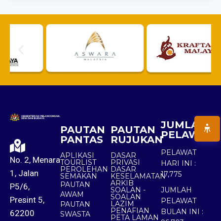
JUMLAH
PAUTAN
PAUTAN
PELAWAT
PANTAS
RUJUKAN
PELAWAT
APLIKASI
DASAR
No. 2, Menara
TOURLIST
PRIVASI
HARI INI :
PEROLEHAN
DASAR
1, Jalan
17,775
SEMAKAN
KESELAMATAN
ARKIB
PAUTAN
P5/6,
SOALAN -
JUMLAH
AWAM
SOALAN
Presint 5,
PELAWAT
LAZIM
PAUTAN
PENAFIAN
BULAN INI :
62200
SWASTA
PETA LAMAN