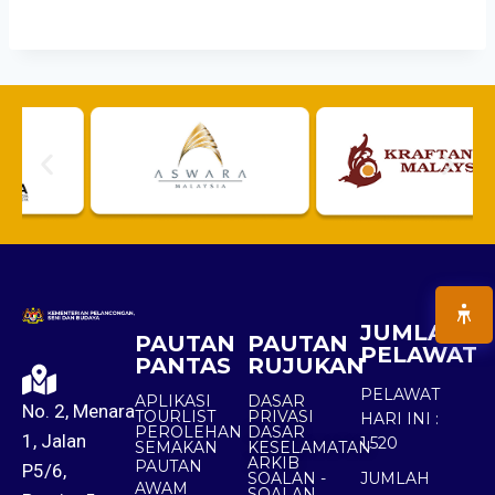
JUMLAH
PAUTAN
PAUTAN
PELAWAT
PANTAS
RUJUKAN
PELAWAT
APLIKASI
DASAR
No. 2, Menara
TOURLIST
PRIVASI
HARI INI :
PEROLEHAN
DASAR
1, Jalan
1,520
SEMAKAN
KESELAMATAN
ARKIB
PAUTAN
P5/6,
SOALAN -
JUMLAH
AWAM
SOALAN