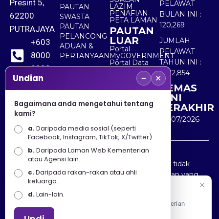
Presint 5,
PELAWAT
LAZIM
PAUTAN
PENAFIAN
BULAN INI :
62200
SWASTA
PETA LAMAN
120,269
PAUTAN
PUTRAJAYA
PAUTAN
PELANCONG
LUAR
JUMLAH
+603
ADUAN &
Portal
PELAWAT
8000
PERTANYAAN
MyGOVERNMENT
TAHUN INI :
Portal Data
8000
Terbuka
5,522,854
−
×
Sektor Awam
Undian
KEMAS
+603
KINI
8891
Bagaimana anda mengetahui tentang
TERAKHIR
kami?
7100
30/07/2026
a.
Daripada media sosial (seperti
Facebook, Instagram, TikTok, X/Twitter)
b.
Daripada Laman Web Kementerian
Penafian : Kerajaan Malaysia dan Kementerian
atau Agensi lain.
Pelancongan Seni dan Budaya (MOTAC) adalah tidak
c.
Daripada rakan-rakan atau ahli
bertanggungjawab atas kehilangan atau kerugian yang
keluarga.
disebabkan oleh penggunaan mana-mana maklumat
Selamat Datang
d.
Lain-lain.
yang diperolehi dari portal ini.
Apa Khabar! Selamat datang ke Portal Rasmi Kementerian
Pelancongan, Seni dan Budaya
Undi