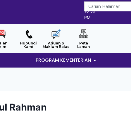
6/8/2026
10:30
PM
alan
Hubungi
Aduan &
Peta
zim
Kami
Maklum Balas
Laman
PROGRAM KEMENTERIAN
dul Rahman