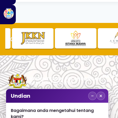
PAUT
APLIKAS
PEROL
SEMAK
−
×
Undian
PAUTA
No. 2, Menara 1, Jalan P5/6, Presint 5,
PAUTAN
62200 PUTRAJAYA
PAUTA
Bagaimana anda mengetahui tentang
ADUAN 
+603 8000 8000
kami?