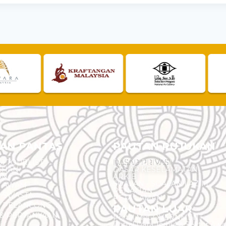
AN PANTAS
PAUTAN RUJUKAN
I TOURLIST
DASAR PRIVASI
EHAN
DASAR KESELAMATAN
AN
ARKIB
SOALAN - SOALAN LAZIM
N AWAM
PENAFIAN
 SWASTA
PETA LAMAN
N PELANCONG
PAUTAN LUAR
& PERTANYAAN
Portal MyGOVERNMENT
Portal Data Terbuka Sektor Aw