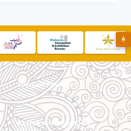
JUMLAH PELAWAT
PELAWAT HARI INI :
3,028
JUMLAH PELAWAT BULAN INI :
103,533
JUMLAH PELAWAT TAHUN INI :
5,506,118
KEMAS KINI TERAKHIR
am
30/07/2026