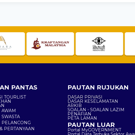
AN PANTAS
PAUTAN RUJUKAN
I TOURLIST
DASAR PRIVASI
EHAN
DASAR KESELAMATAN
AN
ARKIB
SOALAN - SOALAN LAZIM
N AWAM
PENAFIAN
 SWASTA
PETA LAMAN
N PELANCONG
PAUTAN LUAR
& PERTANYAAN
Portal MyGOVERNMENT
Portal Data Terbuka Sektor Aw