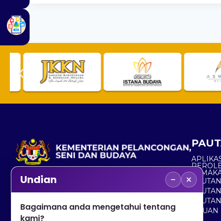
PAUT
APLIKAS
PEROL
SEMAK
−
×
Undian
PAUTA
No. 2, Menara 1, Jalan P5/6, Presint 5,
PAUTAN
62200 PUTRAJAYA
PAUTA
Bagaimana anda mengetahui tentang
ADUAN 
+603 8000 8000
kami?