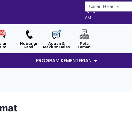
8/8/2026
10:10
AM
alan
Hubungi
Aduan &
Peta
zim
Kami
Maklum Balas
Laman
PROGRAM KEMENTERIAN
amat