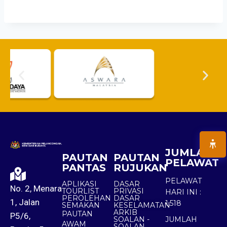
JUMLAH
PAUTAN
PAUTAN
PELAWAT
PANTAS
RUJUKAN
PELAWAT
APLIKASI
DASAR
No. 2, Menara
TOURLIST
PRIVASI
HARI INI :
PEROLEHAN
DASAR
1, Jalan
1,518
SEMAKAN
KESELAMATAN
ARKIB
PAUTAN
P5/6,
SOALAN -
JUMLAH
AWAM
SOALAN