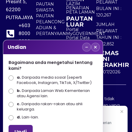
Presint 5,
PELAWAT
LAZIM
PAUTAN
PENAFIAN
BULAN INI :
62200
SWASTA
PETA LAMAN
120,267
PAUTAN
PUTRAJAYA
PAUTAN
PELANCONG
LUAR
JUMLAH
+603
ADUAN &
Portal
PELAWAT
8000
PERTANYAAN
MyGOVERNMENT
TAHUN INI :
Portal Data
8000
Terbuka
5,522,852
−
×
Sektor Awam
Undian
KEMAS
+603
KINI
8891
Bagaimana anda mengetahui tentang
TERAKHIR
kami?
7100
30/07/2026
a.
Daripada media sosial (seperti
Facebook, Instagram, TikTok, X/Twitter)
b.
Daripada Laman Web Kementerian
Penafian : Kerajaan Malaysia dan Kementerian
atau Agensi lain.
Pelancongan Seni dan Budaya (MOTAC) adalah tidak
c.
Daripada rakan-rakan atau ahli
bertanggungjawab atas kehilangan atau kerugian yang
keluarga.
disebabkan oleh penggunaan mana-mana maklumat
Selamat Datang
d.
Lain-lain.
yang diperolehi dari portal ini.
Apa Khabar! Selamat datang ke Portal Rasmi Kementerian
Pelancongan, Seni dan Budaya
Undi