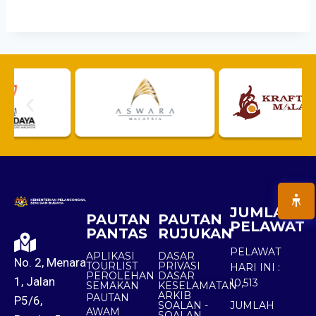
JUMLAH
PAUTAN
PAUTAN
PELAWAT
PANTAS
RUJUKAN
PELAWAT
APLIKASI
DASAR
No. 2, Menara
TOURLIST
PRIVASI
HARI INI :
PEROLEHAN
DASAR
1, Jalan
10,513
SEMAKAN
KESELAMATAN
ARKIB
PAUTAN
P5/6,
SOALAN -
JUMLAH
AWAM
SOALAN