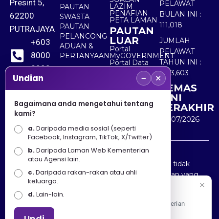
Presint 5,
PELAWAT
LAZIM
PAUTAN
PENAFIAN
BULAN INI :
62200
SWASTA
PETA LAMAN
111,018
PAUTAN
PUTRAJAYA
PAUTAN
PELANCONG
LUAR
JUMLAH
+603
ADUAN &
Portal
PELAWAT
8000
PERTANYAAN
MyGOVERNMENT
TAHUN INI :
Portal Data
8000
Terbuka
5,513,603
−
×
Sektor Awam
Undian
KEMAS
+603
KINI
8891
Bagaimana anda mengetahui tentang
TERAKHIR
kami?
7100
30/07/2026
a.
Daripada media sosial (seperti
Facebook, Instagram, TikTok, X/Twitter)
b.
Daripada Laman Web Kementerian
Penafian : Kerajaan Malaysia dan Kementerian
atau Agensi lain.
Pelancongan Seni dan Budaya (MOTAC) adalah tidak
c.
Daripada rakan-rakan atau ahli
bertanggungjawab atas kehilangan atau kerugian yang
keluarga.
disebabkan oleh penggunaan mana-mana maklumat
Selamat Datang
d.
Lain-lain.
yang diperolehi dari portal ini.
Apa Khabar! Selamat datang ke Portal Rasmi Kementerian
Pelancongan, Seni dan Budaya
Undi