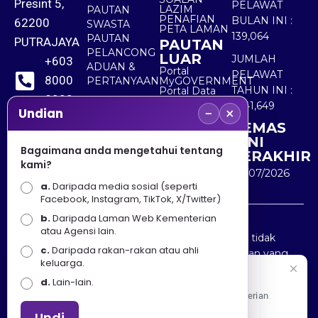
Presint 5,
PELAWAT
LAZIM
PAUTAN
PENAFIAN
BULAN INI :
62200
SWASTA
PETA LAMAN
139,064
PAUTAN
PUTRAJAYA
PAUTAN
PELANCONG
LUAR
JUMLAH
+603
ADUAN &
Portal
PELAWAT
8000
PERTANYAAN
MyGOVERNMENT
TAHUN INI :
Portal Data
8000
Terbuka
5,541,649
−
×
Sektor Awam
Undian
KEMAS
+603
KINI
8891
Bagaimana anda mengetahui tentang
TERAKHIR
kami?
7100
30/07/2026
a.
Daripada media sosial (seperti
Facebook, Instagram, TikTok, X/Twitter)
b.
Daripada Laman Web Kementerian
Penafian : Kerajaan Malaysia dan Kementerian
atau Agensi lain.
Pelancongan Seni dan Budaya (MOTAC) adalah tidak
c.
Daripada rakan-rakan atau ahli
bertanggungjawab atas kehilangan atau kerugian yang
keluarga.
disebabkan oleh penggunaan mana-mana maklumat
Selamat Datang
d.
Lain-lain.
yang diperolehi dari portal ini.
Apa Khabar! Selamat datang ke Portal Rasmi Kementerian
Pelancongan, Seni dan Budaya
Undi