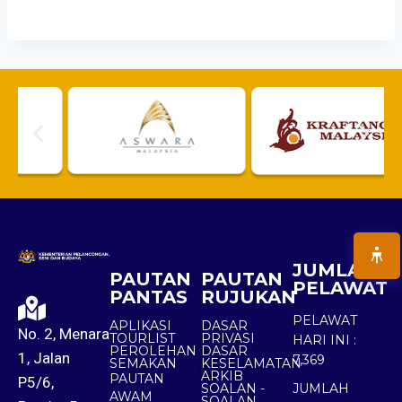
JUMLAH
PAUTAN
PAUTAN
PELAWAT
PANTAS
RUJUKAN
PELAWAT
APLIKASI
DASAR
No. 2, Menara
TOURLIST
PRIVASI
HARI INI :
PEROLEHAN
DASAR
1, Jalan
7,369
SEMAKAN
KESELAMATAN
ARKIB
PAUTAN
P5/6,
SOALAN -
JUMLAH
AWAM
SOALAN