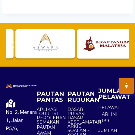
JUMLAH
PAUTAN
PAUTAN
PELAWAT
PANTAS
RUJUKAN
PELAWAT
APLIKASI
DASAR
No. 2, Menara
TOURLIST
PRIVASI
HARI INI :
PEROLEHAN
DASAR
1, Jalan
3,189
SEMAKAN
KESELAMATAN
ARKIB
PAUTAN
P5/6,
SOALAN -
JUMLAH
AWAM
SOALAN