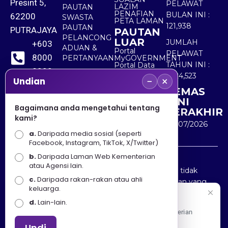
Presint 5,
PELAWAT
LAZIM
PAUTAN
PENAFIAN
BULAN INI :
62200
SWASTA
PETA LAMAN
121,938
PAUTAN
PUTRAJAYA
PAUTAN
PELANCONG
LUAR
JUMLAH
+603
ADUAN &
Portal
PELAWAT
8000
PERTANYAAN
MyGOVERNMENT
TAHUN INI :
Portal Data
8000
Terbuka
5,524,523
−
×
Sektor Awam
Undian
KEMAS
+603
KINI
8891
Bagaimana anda mengetahui tentang
TERAKHIR
kami?
7100
30/07/2026
a.
Daripada media sosial (seperti
Facebook, Instagram, TikTok, X/Twitter)
b.
Daripada Laman Web Kementerian
Penafian : Kerajaan Malaysia dan Kementerian
atau Agensi lain.
Pelancongan Seni dan Budaya (MOTAC) adalah tidak
c.
Daripada rakan-rakan atau ahli
bertanggungjawab atas kehilangan atau kerugian yang
keluarga.
disebabkan oleh penggunaan mana-mana maklumat
Selamat Datang
d.
Lain-lain.
yang diperolehi dari portal ini.
Apa Khabar! Selamat datang ke Portal Rasmi Kementerian
Pelancongan, Seni dan Budaya
Undi