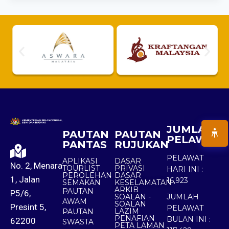
JUMLAH
PAUTAN
PAUTAN
PELAWAT
PANTAS
RUJUKAN
PELAWAT
APLIKASI
DASAR
No. 2, Menara
TOURLIST
PRIVASI
HARI INI :
PEROLEHAN
DASAR
1, Jalan
16,923
SEMAKAN
KESELAMATAN
ARKIB
PAUTAN
P5/6,
SOALAN -
JUMLAH
AWAM
SOALAN
Presint 5,
PELAWAT
LAZIM
PAUTAN
PENAFIAN
BULAN INI :
62200
SWASTA
PETA LAMAN