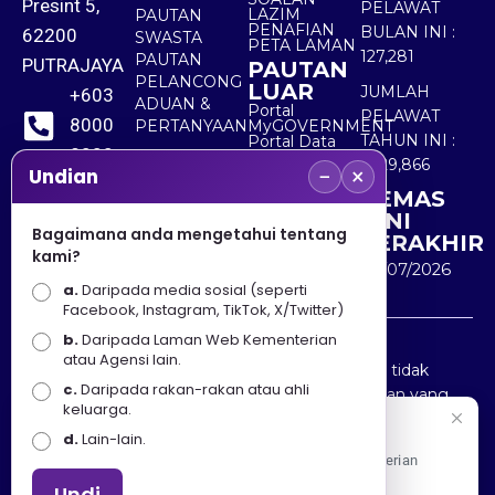
Presint 5,
PELAWAT
LAZIM
PAUTAN
PENAFIAN
BULAN INI :
62200
SWASTA
PETA LAMAN
127,281
PAUTAN
PUTRAJAYA
PAUTAN
PELANCONG
LUAR
JUMLAH
+603
ADUAN &
Portal
PELAWAT
8000
PERTANYAAN
MyGOVERNMENT
TAHUN INI :
Portal Data
8000
Terbuka
5,529,866
−
×
Sektor Awam
Undian
KEMAS
+603
KINI
8891
Bagaimana anda mengetahui tentang
TERAKHIR
kami?
7100
30/07/2026
a.
Daripada media sosial (seperti
Facebook, Instagram, TikTok, X/Twitter)
b.
Daripada Laman Web Kementerian
Penafian : Kerajaan Malaysia dan Kementerian
atau Agensi lain.
Pelancongan Seni dan Budaya (MOTAC) adalah tidak
c.
Daripada rakan-rakan atau ahli
bertanggungjawab atas kehilangan atau kerugian yang
keluarga.
disebabkan oleh penggunaan mana-mana maklumat
Selamat Datang
d.
Lain-lain.
yang diperolehi dari portal ini.
Apa Khabar! Selamat datang ke Portal Rasmi Kementerian
Pelancongan, Seni dan Budaya
Undi