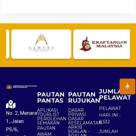
JUMLAH
PAUTAN
PAUTAN
PELAWAT
PANTAS
RUJUKAN
PELAWAT
APLIKASI
DASAR
No. 2, Menara
TOURLIST
PRIVASI
HARI INI :
PEROLEHAN
DASAR
1, Jalan
8,532
SEMAKAN
KESELAMATAN
ARKIB
PAUTAN
P5/6,
SOALAN -
JUMLAH
AWAM
SOALAN