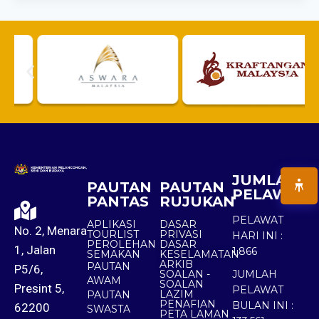
JUMLAH
PAUTAN
PAUTAN
PELAWAT
PANTAS
RUJUKAN
PELAWAT
APLIKASI
DASAR
No. 2, Menara
TOURLIST
PRIVASI
HARI INI :
PEROLEHAN
DASAR
1, Jalan
1,866
SEMAKAN
KESELAMATAN
ARKIB
PAUTAN
P5/6,
SOALAN -
JUMLAH
AWAM
SOALAN
Presint 5,
PELAWAT
LAZIM
PAUTAN
PENAFIAN
BULAN INI :
62200
SWASTA
PETA LAMAN