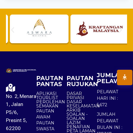
JUMLAH
PAUTAN
PAUTAN
PELAWAT
PANTAS
RUJUKAN
PELAWAT
APLIKASI
DASAR
No. 2, Menara
TOURLIST
PRIVASI
HARI INI :
PEROLEHAN
DASAR
1, Jalan
5,672
SEMAKAN
KESELAMATAN
ARKIB
PAUTAN
P5/6,
SOALAN -
JUMLAH
AWAM
SOALAN
Presint 5,
PELAWAT
LAZIM
PAUTAN
PENAFIAN
BULAN INI :
62200
SWASTA
PETA LAMAN