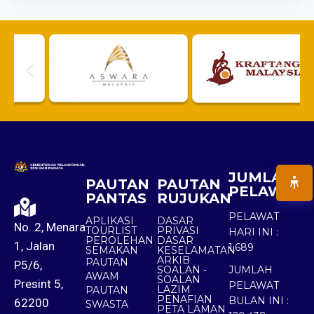
JUMLAH
PAUTAN
PAUTAN
PELAWAT
PANTAS
RUJUKAN
PELAWAT
APLIKASI
DASAR
No. 2, Menara
TOURLIST
PRIVASI
HARI INI :
PEROLEHAN
DASAR
1, Jalan
1,689
SEMAKAN
KESELAMATAN
ARKIB
PAUTAN
P5/6,
SOALAN -
JUMLAH
AWAM
SOALAN
Presint 5,
PELAWAT
LAZIM
PAUTAN
PENAFIAN
BULAN INI :
62200
SWASTA
PETA LAMAN