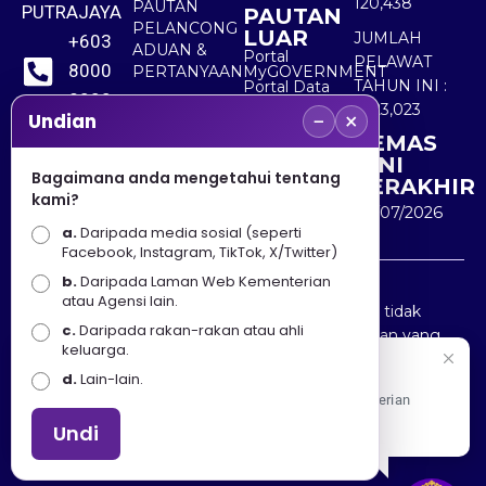
120,438
PAUTAN
PUTRAJAYA
PAUTAN
PELANCONG
LUAR
JUMLAH
+603
ADUAN &
Portal
PELAWAT
8000
PERTANYAAN
MyGOVERNMENT
TAHUN INI :
Portal Data
8000
Terbuka
5,523,023
−
×
Sektor Awam
Undian
KEMAS
+603
KINI
8891
Bagaimana anda mengetahui tentang
TERAKHIR
kami?
7100
30/07/2026
a.
Daripada media sosial (seperti
Facebook, Instagram, TikTok, X/Twitter)
b.
Daripada Laman Web Kementerian
Penafian : Kerajaan Malaysia dan Kementerian
atau Agensi lain.
Pelancongan Seni dan Budaya (MOTAC) adalah tidak
c.
Daripada rakan-rakan atau ahli
bertanggungjawab atas kehilangan atau kerugian yang
keluarga.
disebabkan oleh penggunaan mana-mana maklumat
Selamat Datang
d.
Lain-lain.
yang diperolehi dari portal ini.
Apa Khabar! Selamat datang ke Portal Rasmi Kementerian
Pelancongan, Seni dan Budaya
Undi
Hakcipta © 2025 KEMENTERIAN PELANCONGAN SENI
DAN BUDAYA. | Hak Cipta Terpelihara.