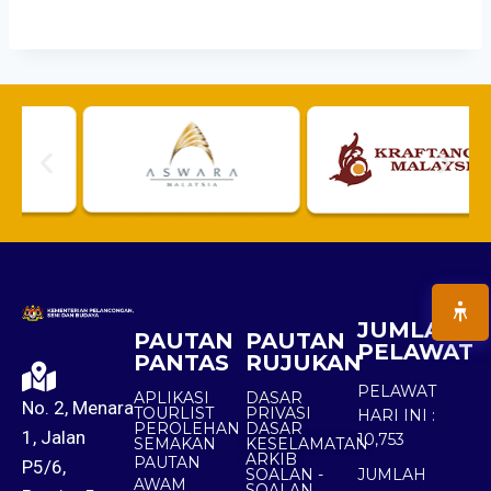
JUMLAH
PAUTAN
PAUTAN
PELAWAT
PANTAS
RUJUKAN
PELAWAT
APLIKASI
DASAR
No. 2, Menara
TOURLIST
PRIVASI
HARI INI :
PEROLEHAN
DASAR
1, Jalan
10,753
SEMAKAN
KESELAMATAN
ARKIB
PAUTAN
P5/6,
SOALAN -
JUMLAH
AWAM
SOALAN