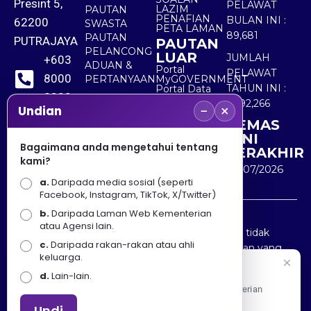
Presint 5,
PELAWAT
LAZIM
PAUTAN
PENAFIAN
BULAN INI :
62200
SWASTA
PETA LAMAN
89,681
PAUTAN
PUTRAJAYA
PAUTAN
PELANCONG
LUAR
JUMLAH
+603
ADUAN &
Portal
PELAWAT
8000
PERTANYAAN
MyGOVERNMENT
TAHUN INI :
Portal Data
8000
Terbuka
5,492,266
−
×
Sektor Awam
Undian
KEMAS
+603
KINI
8891
Bagaimana anda mengetahui tentang
TERAKHIR
kami?
7100
30/07/2026
a.
Daripada media sosial (seperti
Facebook, Instagram, TikTok, X/Twitter)
b.
Daripada Laman Web Kementerian
Penafian : Kerajaan Malaysia dan Kementerian
atau Agensi lain.
Pelancongan Seni dan Budaya (MOTAC) adalah tidak
c.
Daripada rakan-rakan atau ahli
bertanggungjawab atas kehilangan atau kerugian yang
keluarga.
disebabkan oleh penggunaan mana-mana maklumat
Selamat Datang
d.
Lain-lain.
yang diperolehi dari portal ini.
Apa Khabar! Selamat datang ke Portal Rasmi Kementerian
Pelancongan, Seni dan Budaya
Undi