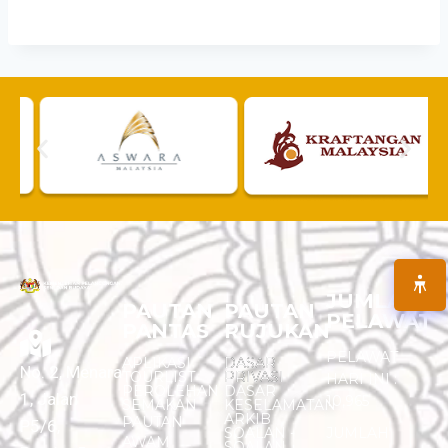
JUMLAH
PAUTAN
PAUTAN
PELAWAT
PANTAS
RUJUKAN
PELAWAT
APLIKASI
DASAR
No. 2, Menara
TOURLIST
PRIVASI
HARI INI :
PEROLEHAN
DASAR
1, Jalan
10,965
SEMAKAN
KESELAMATAN
ARKIB
PAUTAN
P5/6,
SOALAN -
JUMLAH
AWAM
SOALAN