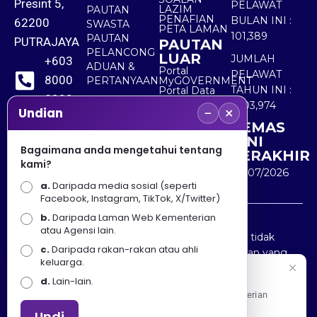
Presint 5,
PELAWAT
LAZIM
PAUTAN
PENAFIAN
BULAN INI :
62200
SWASTA
PETA LAMAN
101,389
PAUTAN
PUTRAJAYA
PAUTAN
PELANCONG
LUAR
JUMLAH
+603
ADUAN &
Portal
PELAWAT
8000
PERTANYAAN
MyGOVERNMENT
TAHUN INI :
Portal Data
8000
Terbuka
5,503,974
−
×
Sektor Awam
Undian
KEMAS
+603
KINI
8891
Bagaimana anda mengetahui tentang
TERAKHIR
kami?
7100
30/07/2026
a.
Daripada media sosial (seperti
Facebook, Instagram, TikTok, X/Twitter)
b.
Daripada Laman Web Kementerian
Penafian : Kerajaan Malaysia dan Kementerian
atau Agensi lain.
Pelancongan Seni dan Budaya (MOTAC) adalah tidak
c.
Daripada rakan-rakan atau ahli
bertanggungjawab atas kehilangan atau kerugian yang
keluarga.
disebabkan oleh penggunaan mana-mana maklumat
Selamat Datang
d.
Lain-lain.
yang diperolehi dari portal ini.
Apa Khabar! Selamat datang ke Portal Rasmi Kementerian
Pelancongan, Seni dan Budaya
Undi