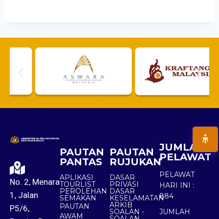
JUMLAH
PAUTAN
PAUTAN
PELAWAT
PANTAS
RUJUKAN
PELAWAT
APLIKASI
DASAR
No. 2, Menara
TOURLIST
PRIVASI
HARI INI :
PEROLEHAN
DASAR
1, Jalan
884
SEMAKAN
KESELAMATAN
ARKIB
PAUTAN
P5/6,
SOALAN -
JUMLAH
AWAM
SOALAN