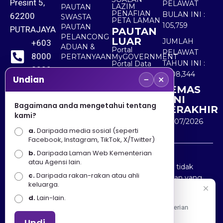
Presint 5,
PELAWAT
LAZIM
PAUTAN
PENAFIAN
BULAN INI :
62200
SWASTA
PETA LAMAN
105,759
PAUTAN
PUTRAJAYA
PAUTAN
PELANCONG
LUAR
JUMLAH
+603
ADUAN &
Portal
PELAWAT
8000
PERTANYAAN
MyGOVERNMENT
TAHUN INI :
Portal Data
8000
Terbuka
5,508,344
−
×
Sektor Awam
Undian
KEMAS
+603
KINI
8891
Bagaimana anda mengetahui tentang
TERAKHIR
kami?
7100
30/07/2026
a.
Daripada media sosial (seperti
Facebook, Instagram, TikTok, X/Twitter)
b.
Daripada Laman Web Kementerian
Penafian : Kerajaan Malaysia dan Kementerian
atau Agensi lain.
Pelancongan Seni dan Budaya (MOTAC) adalah tidak
c.
Daripada rakan-rakan atau ahli
bertanggungjawab atas kehilangan atau kerugian yang
keluarga.
disebabkan oleh penggunaan mana-mana maklumat
Selamat Datang
d.
Lain-lain.
yang diperolehi dari portal ini.
Apa Khabar! Selamat datang ke Portal Rasmi Kementerian
Pelancongan, Seni dan Budaya
Undi