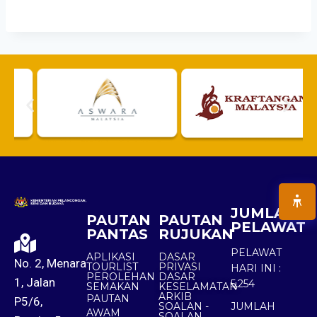
JUMLAH
PAUTAN
PAUTAN
PELAWAT
PANTAS
RUJUKAN
PELAWAT
APLIKASI
DASAR
No. 2, Menara
TOURLIST
PRIVASI
HARI INI :
PEROLEHAN
DASAR
1, Jalan
5,254
SEMAKAN
KESELAMATAN
ARKIB
PAUTAN
P5/6,
SOALAN -
JUMLAH
AWAM
SOALAN