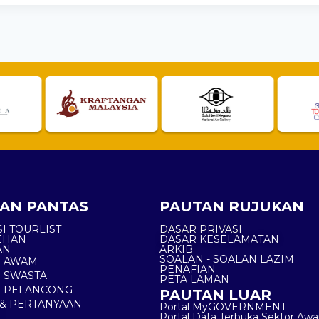
AN PANTAS
PAUTAN RUJUKAN
I TOURLIST
DASAR PRIVASI
EHAN
DASAR KESELAMATAN
AN
ARKIB
SOALAN - SOALAN LAZIM
N AWAM
PENAFIAN
 SWASTA
PETA LAMAN
N PELANCONG
PAUTAN LUAR
& PERTANYAAN
Portal MyGOVERNMENT
Portal Data Terbuka Sektor Aw