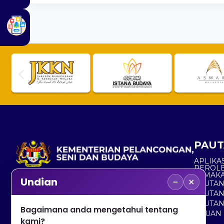
PAUT
APLIKAS
PEROL
SEMAK
−
×
Undian
PAUTA
No. 2, Menara 1, Jalan P5/6, Presint 5,
PAUTAN
62200 PUTRAJAYA
PAUTA
Bagaimana anda mengetahui tentang
ADUAN 
+603 8000 8000
kami?