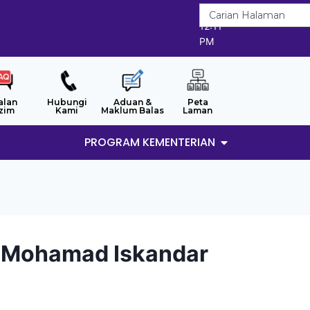
8/8/2026
12:11
PM
alan
Hubungi
Aduan &
Peta
zim
Kami
Maklum Balas
Laman
PROGRAM KEMENTERIAN
ti Mohamad Iskandar