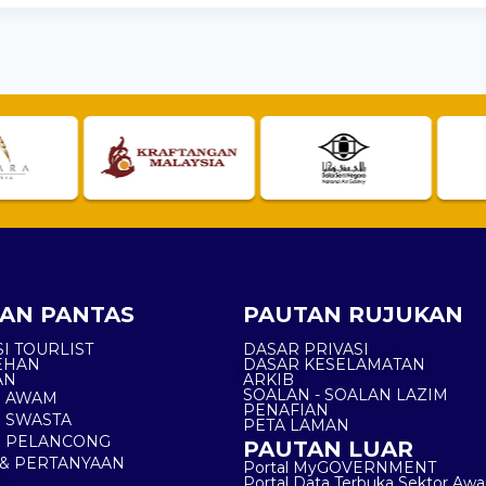
AN PANTAS
PAUTAN RUJUKAN
I TOURLIST
DASAR PRIVASI
EHAN
DASAR KESELAMATAN
AN
ARKIB
SOALAN - SOALAN LAZIM
N AWAM
PENAFIAN
 SWASTA
PETA LAMAN
N PELANCONG
PAUTAN LUAR
& PERTANYAAN
Portal MyGOVERNMENT
Portal Data Terbuka Sektor Aw