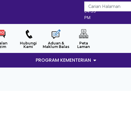
8/8/2026
04:33
PM
alan
Hubungi
Aduan &
Peta
zim
Kami
Maklum Balas
Laman
PROGRAM KEMENTERIAN