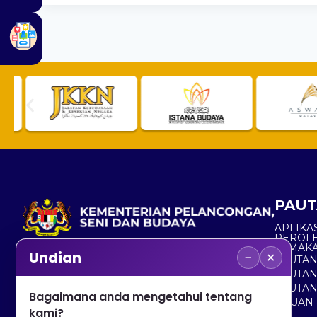
PAUT
APLIKAS
PEROL
SEMAK
−
×
Undian
PAUTA
No. 2, Menara 1, Jalan P5/6, Presint 5,
PAUTAN
62200 PUTRAJAYA
PAUTA
Bagaimana anda mengetahui tentang
ADUAN 
+603 8000 8000
kami?