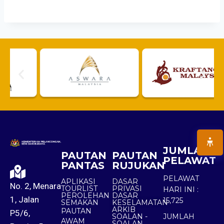
JUMLAH
PAUTAN
PAUTAN
PELAWAT
PANTAS
RUJUKAN
PELAWAT
APLIKASI
DASAR
No. 2, Menara
TOURLIST
PRIVASI
HARI INI :
PEROLEHAN
DASAR
1, Jalan
15,725
SEMAKAN
KESELAMATAN
ARKIB
PAUTAN
P5/6,
SOALAN -
JUMLAH
AWAM
SOALAN