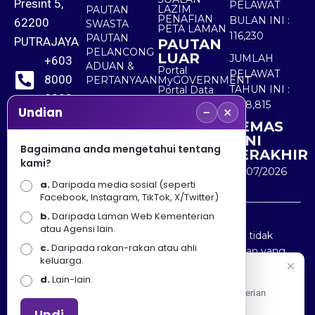
Presint 5,
PELAWAT
LAZIM
PAUTAN
PENAFIAN
BULAN INI :
62200
SWASTA
PETA LAMAN
116,230
PAUTAN
PUTRAJAYA
PAUTAN
PELANCONG
LUAR
JUMLAH
+603
ADUAN &
Portal
PELAWAT
8000
PERTANYAAN
MyGOVERNMENT
TAHUN INI :
Portal Data
8000
Terbuka
5,518,815
−
×
Sektor Awam
Undian
KEMAS
+603
KINI
8891
Bagaimana anda mengetahui tentang
TERAKHIR
kami?
7100
30/07/2026
a.
Daripada media sosial (seperti
Facebook, Instagram, TikTok, X/Twitter)
b.
Daripada Laman Web Kementerian
Penafian : Kerajaan Malaysia dan Kementerian
atau Agensi lain.
Pelancongan Seni dan Budaya (MOTAC) adalah tidak
c.
Daripada rakan-rakan atau ahli
bertanggungjawab atas kehilangan atau kerugian yang
keluarga.
disebabkan oleh penggunaan mana-mana maklumat
Selamat Datang
d.
Lain-lain.
yang diperolehi dari portal ini.
Apa Khabar! Selamat datang ke Portal Rasmi Kementerian
Pelancongan, Seni dan Budaya
Undi