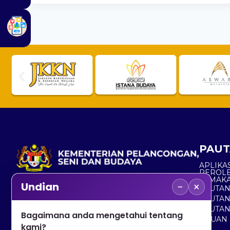
PAUT
APLIKAS
PEROL
SEMAK
−
×
Undian
PAUTA
No. 2, Menara 1, Jalan P5/6, Presint 5,
PAUTAN
62200 PUTRAJAYA
PAUTA
Bagaimana anda mengetahui tentang
ADUAN 
+603 8000 8000
kami?