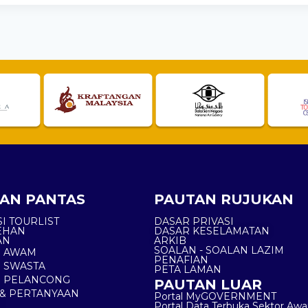
AN PANTAS
PAUTAN RUJUKAN
I TOURLIST
DASAR PRIVASI
EHAN
DASAR KESELAMATAN
AN
ARKIB
SOALAN - SOALAN LAZIM
N AWAM
PENAFIAN
 SWASTA
PETA LAMAN
N PELANCONG
PAUTAN LUAR
& PERTANYAAN
Portal MyGOVERNMENT
Portal Data Terbuka Sektor Aw