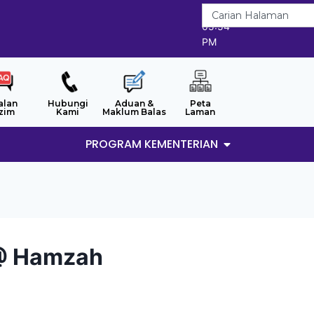
6/8/2026
05:54
PM
alan
Hubungi
Aduan &
Peta
zim
Kami
Maklum Balas
Laman
PROGRAM KEMENTERIAN
 @ Hamzah