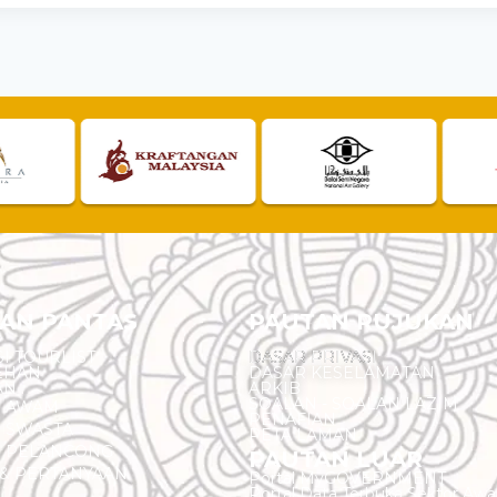
AN PANTAS
PAUTAN RUJUKAN
I TOURLIST
DASAR PRIVASI
EHAN
DASAR KESELAMATAN
AN
ARKIB
SOALAN - SOALAN LAZIM
N AWAM
PENAFIAN
 SWASTA
PETA LAMAN
N PELANCONG
PAUTAN LUAR
& PERTANYAAN
Portal MyGOVERNMENT
Portal Data Terbuka Sektor Aw