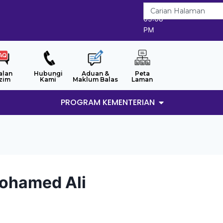
8/8/2026
05:08
PM
alan
Hubungi
Aduan &
Peta
zim
Kami
Maklum Balas
Laman
PROGRAM KEMENTERIAN
Mohamed Ali