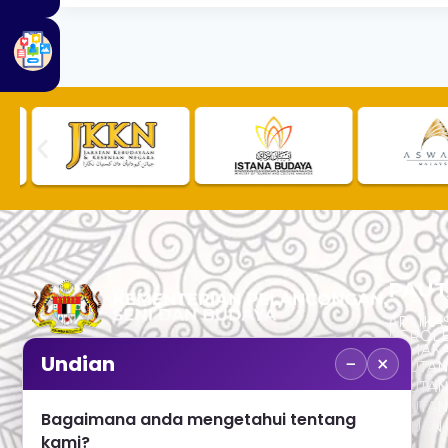
PAUT
APLIKAS
PEROL
SEMAK
−
×
Undian
PAUTA
No. 2, Menara 1, Jalan P5/6, Presint 5,
PAUTAN
62200 PUTRAJAYA
PAUTA
Bagaimana anda mengetahui tentang
ADUAN 
+603 8000 8000
kami?