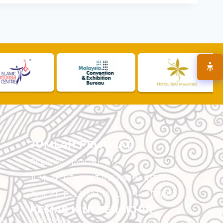
JUMLAH PELAWAT
PELAWAT HARI INI :
643
JUMLAH PELAWAT BULAN INI :
132,338
JUMLAH PELAWAT TAHUN INI :
5,534,923
KEMAS KINI TERAKHIR
am
30/07/2026