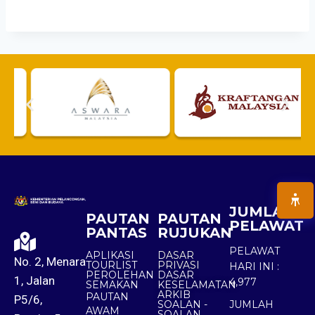
JUMLAH
PAUTAN
PAUTAN
PELAWAT
PANTAS
RUJUKAN
PELAWAT
APLIKASI
DASAR
No. 2, Menara
TOURLIST
PRIVASI
HARI INI :
PEROLEHAN
DASAR
1, Jalan
4,977
SEMAKAN
KESELAMATAN
ARKIB
PAUTAN
P5/6,
SOALAN -
JUMLAH
AWAM
SOALAN