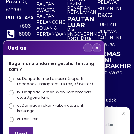
Presint 5,
PELAWAT
LAZIM
PAUTAN
PENAFIAN
BULAN INI :
62200
SWASTA
PETA LAMAN
136,672
PAUTAN
PUTRAJAYA
PAUTAN
PELANCONG
LUAR
JUMLAH
+603
ADUAN &
Portal
PELAWAT
8000
PERTANYAAN
MyGOVERNMENT
TAHUN INI :
Portal Data
8000
Terbuka
5,539,257
−
×
Sektor Awam
Undian
KEMAS
+603
KINI
8891
Bagaimana anda mengetahui tentang
TERAKHIR
kami?
7100
30/07/2026
a.
Daripada media sosial (seperti
Facebook, Instagram, TikTok, X/Twitter)
b.
Daripada Laman Web Kementerian
Penafian : Kerajaan Malaysia dan Kementerian
atau Agensi lain.
Pelancongan Seni dan Budaya (MOTAC) adalah tidak
c.
Daripada rakan-rakan atau ahli
bertanggungjawab atas kehilangan atau kerugian yang
keluarga.
disebabkan oleh penggunaan mana-mana maklumat
Selamat Datang
d.
Lain-lain.
yang diperolehi dari portal ini.
Apa Khabar! Selamat datang ke Portal Rasmi Kementerian
Pelancongan, Seni dan Budaya
Undi