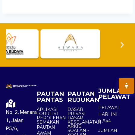
JUMLAH
PAUTAN
PAUTAN
PELAWAT
PANTAS
RUJUKAN
PELAWAT
APLIKASI
DASAR
No. 2, Menara
TOURLIST
PRIVASI
HARI INI :
PEROLEHAN
DASAR
1, Jalan
11,944
SEMAKAN
KESELAMATAN
ARKIB
PAUTAN
P5/6,
SOALAN -
JUMLAH
AWAM
SOALAN