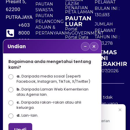
Presint 5,
PELAWAT
LAZIM
PAUTAN
PENAFIAN
BULAN INI :
62200
SWASTA
PETA LAMAN
130,693
PAUTAN
PUTRAJAYA
PAUTAN
PELANCONG
LUAR
JUMLAH
+603
ADUAN &
Portal
PELAWAT
8000
PERTANYAAN
MyGOVERNMENT
TAHUN INI :
Portal Data
8000
Terbuka
5,533,278
−
×
Sektor Awam
Undian
KEMAS
+603
KINI
8891
Bagaimana anda mengetahui tentang
TERAKHIR
kami?
7100
30/07/2026
a.
Daripada media sosial (seperti
Facebook, Instagram, TikTok, X/Twitter)
b.
Daripada Laman Web Kementerian
Penafian : Kerajaan Malaysia dan Kementerian
atau Agensi lain.
Pelancongan Seni dan Budaya (MOTAC) adalah tidak
c.
Daripada rakan-rakan atau ahli
bertanggungjawab atas kehilangan atau kerugian yang
keluarga.
disebabkan oleh penggunaan mana-mana maklumat
Selamat Datang
d.
Lain-lain.
yang diperolehi dari portal ini.
Apa Khabar! Selamat datang ke Portal Rasmi Kementerian
Pelancongan, Seni dan Budaya
Undi