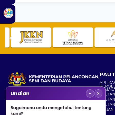
PAUT
APLIKAS
PEROL
SEMAK
−
×
Undian
PAUTA
No. 2, Menara 1, Jalan P5/6, Presint 5,
PAUTAN
62200 PUTRAJAYA
PAUTA
Bagaimana anda mengetahui tentang
ADUAN 
+603 8000 8000
kami?