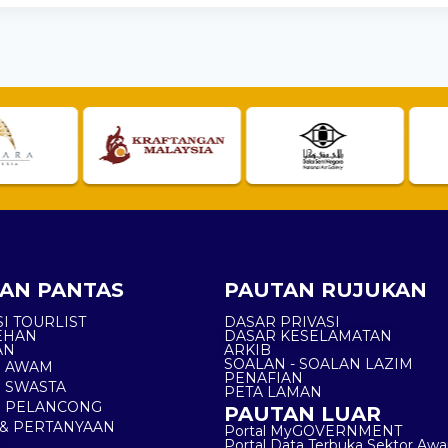
AN PANTAS
PAUTAN RUJUKAN
I TOURLIST
DASAR PRIVASI
EHAN
DASAR KESELAMATAN
AN
ARKIB
SOALAN - SOALAN LAZIM
N AWAM
PENAFIAN
 SWASTA
PETA LAMAN
N PELANCONG
PAUTAN LUAR
& PERTANYAAN
Portal MyGOVERNMENT
Portal Data Terbuka Sektor Aw