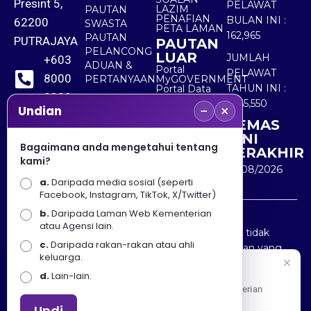
Presint 5,
PELAWAT
LAZIM
PAUTAN
PENAFIAN
BULAN INI :
62200
SWASTA
PETA LAMAN
162,965
PAUTAN
PUTRAJAYA
PAUTAN
PELANCONG
LUAR
JUMLAH
+603
ADUAN &
Portal
PELAWAT
8000
PERTANYAAN
MyGOVERNMENT
TAHUN INI :
Portal Data
8000
Terbuka
5,565,550
−
×
Sektor Awam
Undian
KEMAS
+603
KINI
8891
Bagaimana anda mengetahui tentang
TERAKHIR
kami?
7100
10/08/2026
a.
Daripada media sosial (seperti
Facebook, Instagram, TikTok, X/Twitter)
b.
Daripada Laman Web Kementerian
Penafian : Kerajaan Malaysia dan Kementerian
atau Agensi lain.
Pelancongan Seni dan Budaya (MOTAC) adalah tidak
c.
Daripada rakan-rakan atau ahli
bertanggungjawab atas kehilangan atau kerugian yang
keluarga.
disebabkan oleh penggunaan mana-mana maklumat
Selamat Datang
d.
Lain-lain.
yang diperolehi dari portal ini.
Apa Khabar! Selamat datang ke Portal Rasmi Kementerian
Pelancongan, Seni dan Budaya
Undi