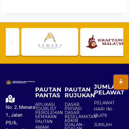
JUMLAH
PAUTAN
PAUTAN
PELAWAT
PANTAS
RUJUKAN
PELAWAT
APLIKASI
DASAR
No. 2, Menara
TOURLIST
PRIVASI
HARI INI :
PEROLEHAN
DASAR
1, Jalan
18,479
SEMAKAN
KESELAMATAN
ARKIB
PAUTAN
P5/6,
SOALAN -
JUMLAH
AWAM
SOALAN