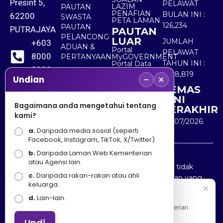
Presint 5,
PELAWAT
LAZIM
PAUTAN
PENAFIAN
BULAN INI :
62200
SWASTA
PETA LAMAN
126,234
PAUTAN
PUTRAJAYA
PAUTAN
PELANCONG
LUAR
JUMLAH
+603
ADUAN &
Portal
PELAWAT
8000
PERTANYAAN
MyGOVERNMENT
TAHUN INI :
Portal Data
8000
Terbuka
5,528,819
−
×
Sektor Awam
Undian
KEMAS
+603
KINI
8891
Bagaimana anda mengetahui tentang
TERAKHIR
kami?
7100
30/07/2026
a.
Daripada media sosial (seperti
Facebook, Instagram, TikTok, X/Twitter)
b.
Daripada Laman Web Kementerian
Penafian : Kerajaan Malaysia dan Kementerian
atau Agensi lain.
Pelancongan Seni dan Budaya (MOTAC) adalah tidak
c.
Daripada rakan-rakan atau ahli
bertanggungjawab atas kehilangan atau kerugian yang
keluarga.
disebabkan oleh penggunaan mana-mana maklumat
Selamat Datang
d.
Lain-lain.
yang diperolehi dari portal ini.
Apa Khabar! Selamat datang ke Portal Rasmi Kementerian
Pelancongan, Seni dan Budaya
Undi