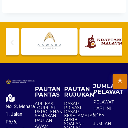
JUMLAH
PAUTAN
PAUTAN
PELAWAT
PANTAS
RUJUKAN
PELAWAT
APLIKASI
DASAR
No. 2, Menara
TOURLIST
PRIVASI
HARI INI :
PEROLEHAN
DASAR
1, Jalan
7,485
SEMAKAN
KESELAMATAN
ARKIB
PAUTAN
P5/6,
SOALAN -
JUMLAH
AWAM
SOALAN