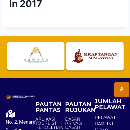
In 2017
JUMLAH
PAUTAN
PAUTAN
PELAWAT
PANTAS
RUJUKAN
PELAWAT
APLIKASI
DASAR
No. 2, Menara
TOURLIST
PRIVASI
HARI INI :
PEROLEHAN
DASAR
1, Jalan