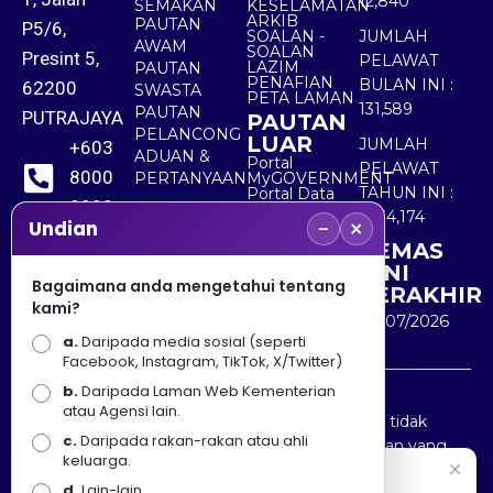
12,840
SEMAKAN
KESELAMATAN
ARKIB
PAUTAN
P5/6,
SOALAN -
JUMLAH
AWAM
SOALAN
Presint 5,
PELAWAT
LAZIM
PAUTAN
PENAFIAN
BULAN INI :
62200
SWASTA
PETA LAMAN
131,589
PAUTAN
PUTRAJAYA
PAUTAN
PELANCONG
LUAR
JUMLAH
+603
ADUAN &
Portal
PELAWAT
8000
PERTANYAAN
MyGOVERNMENT
TAHUN INI :
Portal Data
8000
Terbuka
5,534,174
−
×
Sektor Awam
Undian
KEMAS
+603
KINI
8891
Bagaimana anda mengetahui tentang
TERAKHIR
kami?
7100
30/07/2026
a.
Daripada media sosial (seperti
Facebook, Instagram, TikTok, X/Twitter)
b.
Daripada Laman Web Kementerian
Penafian : Kerajaan Malaysia dan Kementerian
atau Agensi lain.
Pelancongan Seni dan Budaya (MOTAC) adalah tidak
c.
Daripada rakan-rakan atau ahli
bertanggungjawab atas kehilangan atau kerugian yang
keluarga.
disebabkan oleh penggunaan mana-mana maklumat
Selamat Datang
d.
Lain-lain.